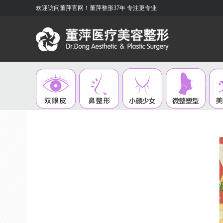
欢迎访问董萍官网！董萍整形37年 专注更专业